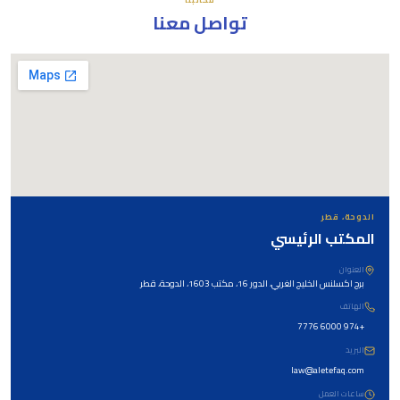
تواصل معنا
الدوحة، قطر
المكتب الرئيسي
العنوان
برج اكسلنس الخليج الغربي، الدور 16، مكتب 1603، الدوحة، قطر
الهاتف
+974 6000 7776
البريد
law@aletefaq.com
ساعات العمل