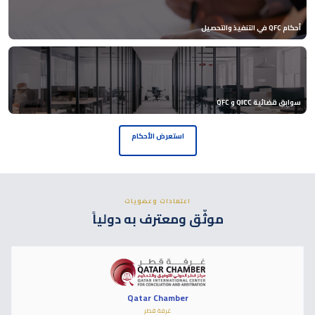
أحكام QFC في التنفيذ والتحصيل
سوابق قضائية QICC و QFC
استعرض الأحكام
اعتمادات وعضويات
موثّق ومعترف به دولياً
Qatar Chamber
غرفة قطر