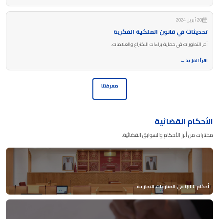
20 أبريل 2024
تحديثات في قانون الملكية الفكرية
آخر التطورات في حماية براءات الاختراع والعلامات.
اقرأ المزيد ←
معرفتنا
الأحكام القضائية
مختارات من أبرز الأحكام والسوابق القضائية.
أحكام QICC في المنازعات التجارية