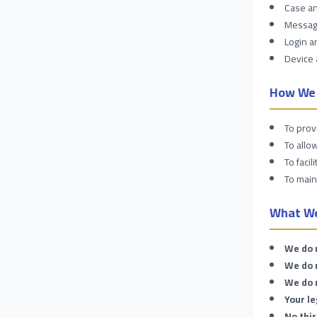
Case an
Message
Login a
Device 
How We 
To prov
To allo
To faci
To main
What W
We do n
We do 
We do 
Your le
No thir