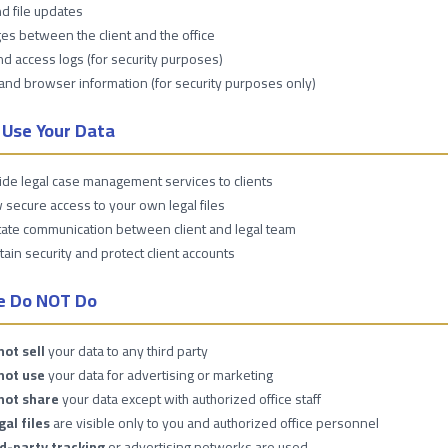
d file updates
s between the client and the office
nd access logs (for security purposes)
and browser information (for security purposes only)
Use Your Data
ide legal case management services to clients
w secure access to your own legal files
litate communication between client and legal team
tain security and protect client accounts
e Do NOT Do
ot sell
your data to any third party
not use
your data for advertising or marketing
not share
your data except with authorized office staff
gal files
are visible only to you and authorized office personnel
d-party tracking
or advertising networks are used