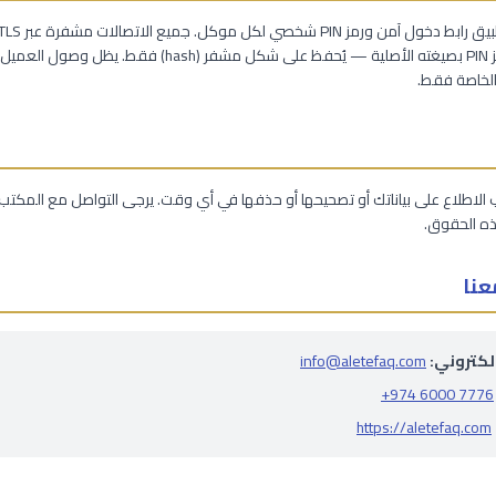
يتم تخزين رمز PIN بصيغته الأصلية — يُحفظ على شكل مشفر (hash) فقط. يظ
الخاصة فقط.
الاطلاع على بياناتك أو تصحيحها أو حذفها في أي وقت. يرجى التواصل مع المكتب 
ه الحقوق.
عنا
إلكتروني:
info@aletefaq.com
+974 6000 7776
https://aletefaq.com