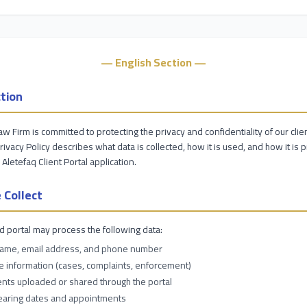
— English Section —
tion
aw Firm is committed to protecting the privacy and confidentiality of our clien
Privacy Policy describes what data is collected, how it is used, and how it is 
 Aletefaq Client Portal application.
 Collect
 portal may process the following data:
name, email address, and phone number
ile information (cases, complaints, enforcement)
ts uploaded or shared through the portal
earing dates and appointments