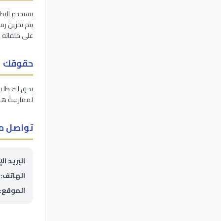
على ملفاته 
حقوقك
يحق لك طلب 
لممارسة هذ
تواصل م
البريد ال
الهاتف:
الموقع: