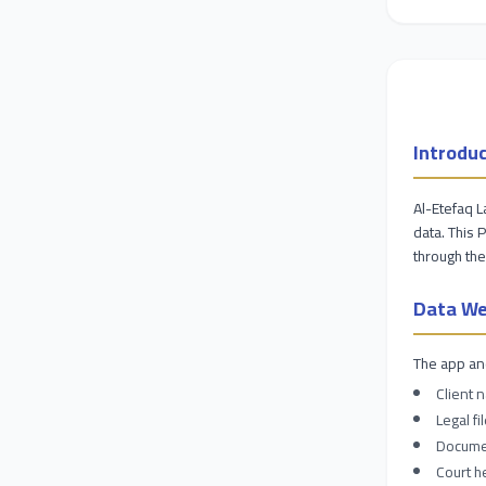
Introduc
Al-Etefaq L
data. This 
through the
Data We
The app and
Client 
Legal f
Documen
Court h