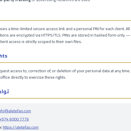
uses a time-limited secure access link and a personal PIN for each client. All
ions are encrypted via HTTPS/TLS. PINs are stored in hashed form only —
Client access is strictly scoped to their own files.
hts
uest access to, correction of, or deletion of your personal data at any time
office directly to exercise these rights.
تواص
nfo@aletefaq.com
+974 6000 7776
:
https://aletefaq.com