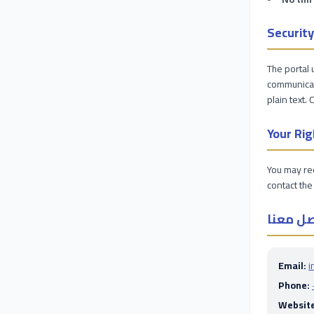
Security
The portal 
communicat
plain text. 
Your Rig
You may req
contact the 
ل معنا
Email:
i
Phone:
Website