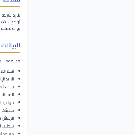
تلتزم شركة ا
توضح هذه ال
بوابة عملاء ا
البيانات
قد يقوم التطب
اسم الع
البريد ال
بيانات ال
المستندا
مواعيد ا
تحديثات ا
الرسائل 
سجلات ال
معلومات 