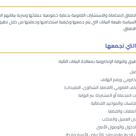
لاتفاق للمحاماة والاستشارات القانونية بحماية خصوصية عملائها وسرية بياناتهم الق
سياسة طبيعة البيانات التي يتم جمعها وكيفية استخدامها وحمايتها من خلال تطب
لاتفاق.
 التي نجمعها
يق والبوابة الإلكترونية بمعالجة البيانات التالية:
ميل
إلكتروني ورقم الهاتف
ملف القانوني (القضايا، الشكاوى، التنفيذات)
ت المحملة أو المشتركة عبر البوابة
لجلسات والمواعيد القضائية
لملفات والقضايا
بين العميل والمكتب
دخول والوصول الأمني
الجهاز والمتصفح (للأغراض الأمنية فقط)