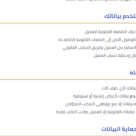
دم بياناتك
مات المتابعة القانونية للعميل
الوصول الآمن إلى الملفات القانونية الخاصة بك
المباشر بين العميل وفريق المكتب القانوني
أمان وحماية حساب العميل
له
ياناتك لأي طرف ثالث
دم
بياناتك لأغراض إعلانية أو تسويقية
ك
بياناتك إلا مع موظفي المكتب المخوّلين
ملفاتك القانونية إلا للعميل صاحب الملف فقط
ماية البيانات