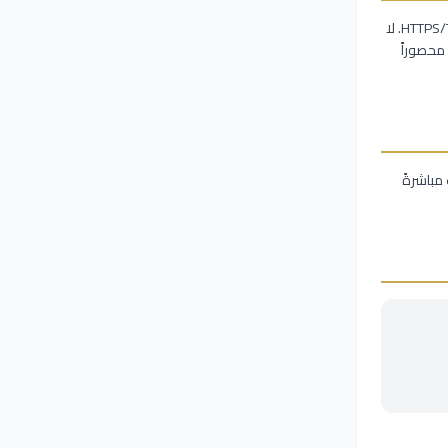
يستخدم التطبيق رابط دخول آمن ورمز PIN شخصي لكل موكل. جميع الاتصالات مشفرة عبر HTTPS/TLS. لا
ل وصول العميل محصوراً
مباشرةً